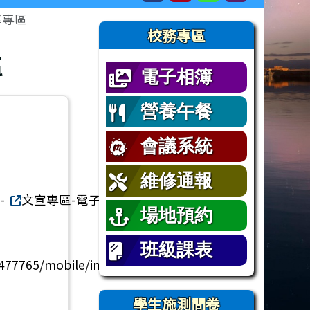
導專區
右邊區域內容
校務專區
區
電子相簿
營養午餐
會議系統
維修通報
-
文宣專區-電子書與教材
場地預約
：
班級課表
477765/mobile/index.html
學生施測問卷