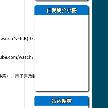
仁愛簡介小冊
）
tch?v=EdQHzqoM574
.com/watch?
毒篇）」電子書及動畫影片
站內搜尋