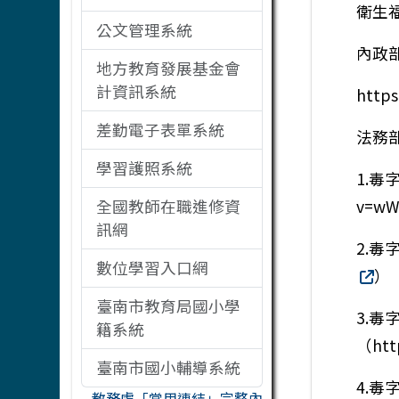
衛生福
公文管理系統
內政
地方教育發展基金會
計資訊系統
https
差勤電子表單系統
法務
學習護照系統
1.毒字
全國教師在職進修資
v=wW
訊網
2.毒字
數位學習入口網
）
臺南市教育局國小學
3.毒
籍系統
（htt
臺南市國小輔導系統
4.毒字
教務處「常用連結」完整內